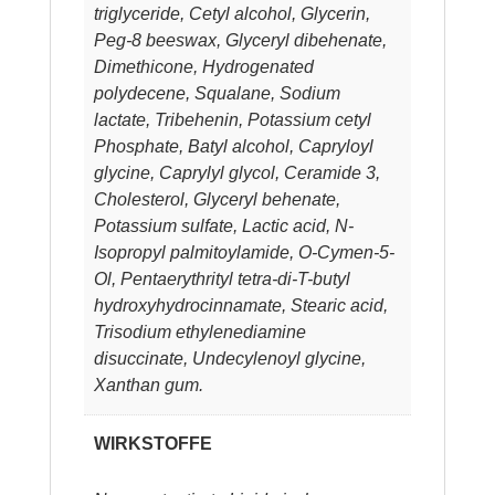
triglyceride, Cetyl alcohol, Glycerin,
Peg-8 beeswax, Glyceryl dibehenate,
Dimethicone, Hydrogenated
polydecene, Squalane, Sodium
lactate, Tribehenin, Potassium cetyl
Phosphate, Batyl alcohol, Capryloyl
glycine, Caprylyl glycol, Ceramide 3,
Cholesterol, Glyceryl behenate,
Potassium sulfate, Lactic acid, N-
Isopropyl palmitoylamide, O-Cymen-5-
Ol, Pentaerythrityl tetra-di-T-butyl
hydroxyhydrocinnamate, Stearic acid,
Trisodium ethylenediamine
disuccinate, Undecylenoyl glycine,
Xanthan gum.
WIRKSTOFFE