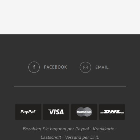
Bezahlen Sie bequem per Paypal · Kreditkarte ·
Lastschrift · Versand per DHL