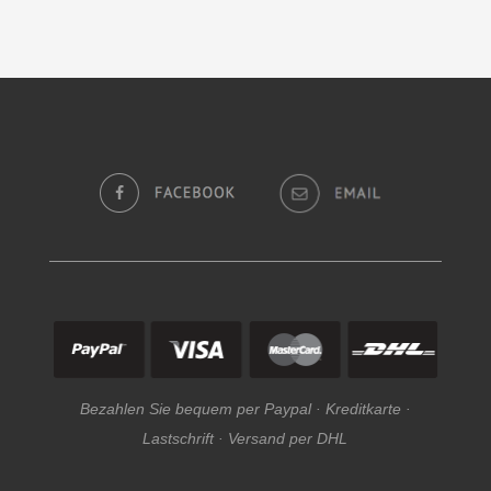
Bezahlen Sie bequem per Paypal · Kreditkarte ·
Lastschrift · Versand per DHL