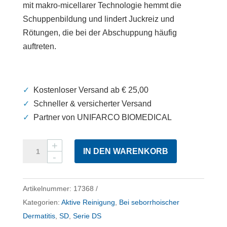
mit makro-micellarer Technologie hemmt die
Schuppenbildung und lindert Juckreiz und
Rötungen, die bei der Abschuppung häufig
auftreten.
✓
Kostenloser Versand ab € 25,00
✓
Schneller & versicherter Versand
✓
Partner von UNIFARCO BIOMEDICAL
Ceramol
IN DEN WARENKORB
Dermo-
Shampoo
DS
Artikelnummer:
17368
Menge
Kategorien:
Aktive Reinigung
,
Bei seborrhoischer
Dermatitis
,
SD
,
Serie DS