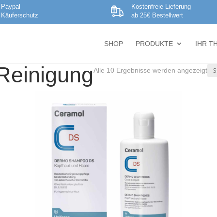
Paypal
Kostenfreie Lieferung
Käuferschutz
ab 25€ Bestellwert
SHOP
PRODUKTE
IHR T
 Reinigung
Alle 10 Ergebnisse werden angezeigt